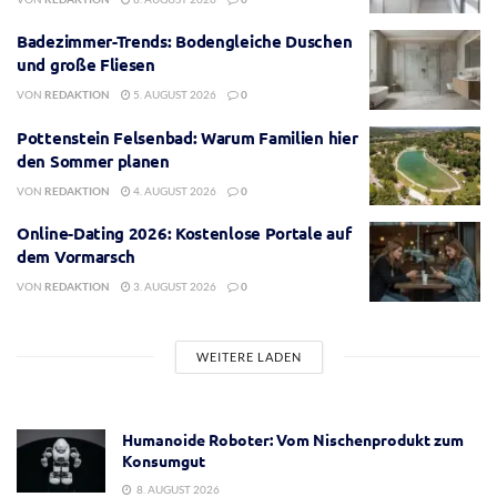
Badezimmer-Trends: Bodengleiche Duschen
und große Fliesen
VON
REDAKTION
5. AUGUST 2026
0
Pottenstein Felsenbad: Warum Familien hier
den Sommer planen
VON
REDAKTION
4. AUGUST 2026
0
Online-Dating 2026: Kostenlose Portale auf
dem Vormarsch
VON
REDAKTION
3. AUGUST 2026
0
WEITERE LADEN
Humanoide Roboter: Vom Nischenprodukt zum
Konsumgut
8. AUGUST 2026