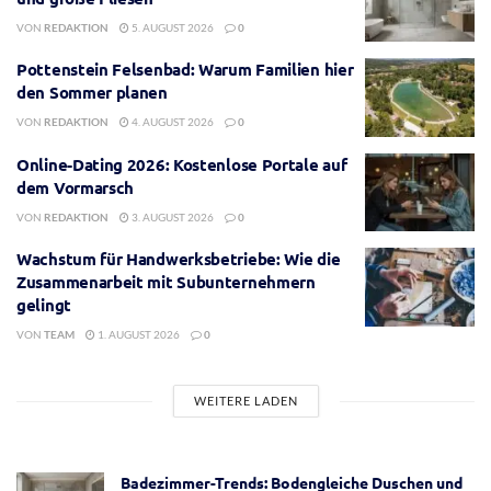
VON
REDAKTION
5. AUGUST 2026
0
Pottenstein Felsenbad: Warum Familien hier
den Sommer planen
VON
REDAKTION
4. AUGUST 2026
0
Online-Dating 2026: Kostenlose Portale auf
dem Vormarsch
VON
REDAKTION
3. AUGUST 2026
0
Wachstum für Handwerksbetriebe: Wie die
Zusammenarbeit mit Subunternehmern
gelingt
VON
TEAM
1. AUGUST 2026
0
WEITERE LADEN
Badezimmer-Trends: Bodengleiche Duschen und