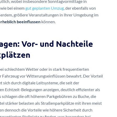
utlich, wobei insbesondere Sonntagvormittage in
 wie bei einem
gut geplanten Umzug
, der ebenfalls von
außerdem, größere Veranstaltungen in Ihrer Umgebung im
erheblich beeinflussen
können.
agen: Vor- und Nachteile
kplätzen
ei schlechtem Wetter oder in stark frequentierten
Ihr Fahrzeug vor Witterungseinflüssen bewahrt. Der Vorteil
t sich durch digitale Leitsysteme, die seit der
n Echtzeit-Belegungen anzeigen, deutlich effizienter als
gs schlagen die oft höheren Parkgebühren zu Buche, die
l stärker belasten als Straßenparkplätze mit ihren meist
gen dennoch die Vorteile wie höhere Sicherheit durch
rantierten Stellplatz zu finden, was besonders bei