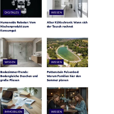
DIGITALES
WISSEN
Humanoide Roboter: Vom
Alter Kühlschrank: Wann sich
Nischenprodukt zum
der Tausch rechnet
Konsumgut
WISSEN
WISSEN
Badezimmer-Trends:
Pottenstein Felsenbad:
Bodengleiche Duschen und
Warum Familien hier den
große Fliesen
Sommer planen
IMMOBILIEN
WISSEN