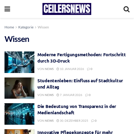
Home
Kategorie
Wissen
Wissen
Moderne Fertigungsmethoden: Fortschritt
durch 3D-Druck
VON
NEWS
10. JANUAR 2026
0
Studentenleben: Einfluss auf Stadtkultur
und Alltag
VON
NEWS
7. JANUAR 2026
0
Die Bedeutung von Transparenz in der
Medienlandschaft
VON
NEWS
30. DEZEMBER 2025
0
Innovative Pflegekonzepte für mehr