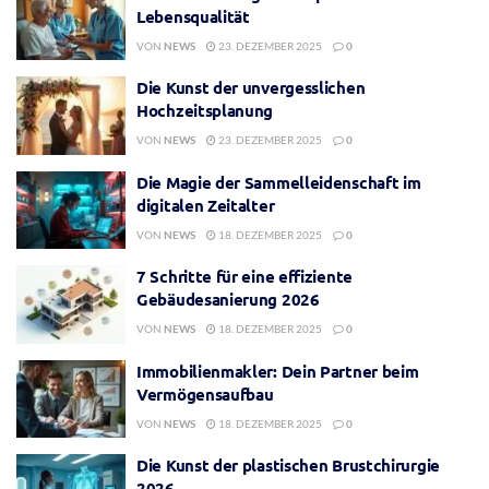
Lebensqualität
VON
NEWS
23. DEZEMBER 2025
0
Die Kunst der unvergesslichen
Hochzeitsplanung
VON
NEWS
23. DEZEMBER 2025
0
Die Magie der Sammelleidenschaft im
digitalen Zeitalter
VON
NEWS
18. DEZEMBER 2025
0
7 Schritte für eine effiziente
Gebäudesanierung 2026
VON
NEWS
18. DEZEMBER 2025
0
Immobilienmakler: Dein Partner beim
Vermögensaufbau
VON
NEWS
18. DEZEMBER 2025
0
Die Kunst der plastischen Brustchirurgie
2026