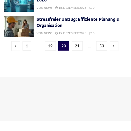
VON
NEWS
18. DEZEMBER 2025
0
Stressfreier Umzug: Effiziente Planung &
Organisation
VON
NEWS
15. DEZEMBER 2025
0
1
…
19
20
21
…
53