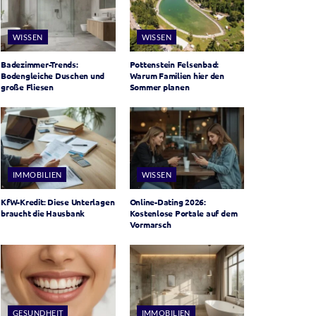
WISSEN
WISSEN
Badezimmer-Trends:
Pottenstein Felsenbad:
Bodengleiche Duschen und
Warum Familien hier den
große Fliesen
Sommer planen
IMMOBILIEN
WISSEN
KfW-Kredit: Diese Unterlagen
Online-Dating 2026:
braucht die Hausbank
Kostenlose Portale auf dem
Vormarsch
GESUNDHEIT
IMMOBILIEN