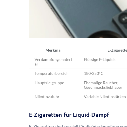
Merkmal
E-Zigarett
Verdampfungsmateri
Flüssige E-Liquids
al
Temperaturbereich
180-250°C
Hauptzielgruppe
Ehemalige Raucher,
Geschmacksliebhaber
Nikotinzufuhr
Variable Nikotinstärken
E-Zigaretten für Liquid-Dampf
E-Zigaretten sind speziell für die Verdampfung vo