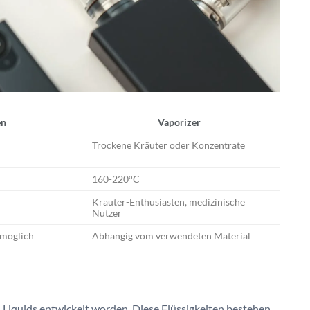
en
Vaporizer
Trockene Kräuter oder Konzentrate
160-220°C
Kräuter-Enthusiasten, medizinische
Nutzer
 möglich
Abhängig vom verwendeten Material
n Liquids entwickelt worden. Diese Flüssigkeiten bestehen