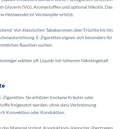
em Glycerin (VG), Aromastoffen und optional Nikotin. Das
ine Heizwendel im Verdampfer erhitzt.
uckend. Von klassischen Tabakaromen über Früchte bis hin
schmacksrichtung. E-Zigaretten eignen sich besonders für
kömmlichen Rauchen suchen.
 Einsteiger wählen oft Liquids mit höherem Nikotingehalt
te
-Zigaretten. Sie erhitzen trockene Kräuter oder
stoffe freigesetzt werden, ohne dass Verbrennung
urch Konvektion oder Konduktion.
ch das Material strömt. Konduktions-Vaporizer übertragen