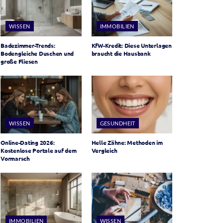
WISSEN
IMMOBILIEN
Badezimmer-Trends:
KfW-Kredit: Diese Unterlagen
Bodengleiche Duschen und
braucht die Hausbank
große Fliesen
WISSEN
GESUNDHEIT
Online-Dating 2026:
Helle Zähne: Methoden im
Kostenlose Portale auf dem
Vergleich
Vormarsch
IMMOBILIEN
WISSEN