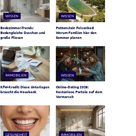
WISSEN
WISSEN
Badezimmer-Trends:
Pottenstein Felsenbad:
Bodengleiche Duschen und
Warum Familien hier den
große Fliesen
Sommer planen
IMMOBILIEN
WISSEN
KfW-Kredit: Diese Unterlagen
Online-Dating 2026:
braucht die Hausbank
Kostenlose Portale auf dem
Vormarsch
GESUNDHEIT
IMMOBILIEN