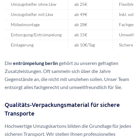
Umzugshelfer ohne Lkw
ab 25€
Flexible H
Umzugshelfer mit Lkw
ab 49€
Inkl. voll
Möbelmontage
ab 28€
Fachgerec
Entsorgung/Entrümpelung
ab 15€
Umweltge
Einlagerung
ab 10€/Tag
Sichere L
Die
entrümpelung berlin
gehört zu unseren gefragten
Zusatzleistungen. Oft sammeln sich über die Jahre
Gegenstände an, die nicht mit umziehen sollen. Unser Team
entsorgt alles fachgerecht und umweltfreundlich für Sie.
Qualitäts-Verpackungsmaterial für sichere
Transporte
Hochwertige Umzugskartons bilden die Grundlage für jeden
sicheren Transport. Wir stellen Ihnen professionelles