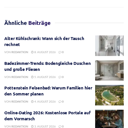
Ähnliche
Beiträge
Alter Kühlschrank: Wann sich der Tausch
rechnet
VON
REDAKTION
8. AUGUST 2026
0
Badezimmer-Trends: Bodengleiche Duschen
und große Fliesen
VON
REDAKTION
5. AUGUST 2026
0
Pottenstein Felsenbad: Warum Familien hier
den Sommer planen
VON
REDAKTION
4. AUGUST 2026
0
Online-Dating 2026: Kostenlose Portale auf
dem Vormarsch
VON
REDAKTION
3. AUGUST 2026
0