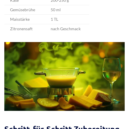
Käse
200-250 g
Gemüsebrühe
50 ml
Maisstärke
1 TL
Zitronensaft
nach Geschmack
Schritt-für-Schritt Zubereitung