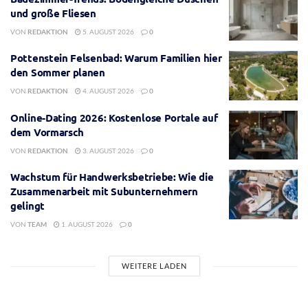
und große Fliesen
VON
REDAKTION
5. AUGUST 2026
0
Pottenstein Felsenbad: Warum Familien hier
den Sommer planen
VON
REDAKTION
4. AUGUST 2026
0
Online-Dating 2026: Kostenlose Portale auf
dem Vormarsch
VON
REDAKTION
3. AUGUST 2026
0
Wachstum für Handwerksbetriebe: Wie die
Zusammenarbeit mit Subunternehmern
gelingt
VON
TEAM
1. AUGUST 2026
0
WEITERE LADEN