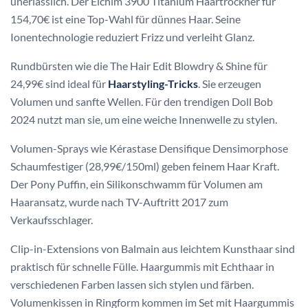
unerlässlich. Der Elchim 3900 Titanium Haartrockner für
154,70€ ist eine Top-Wahl für dünnes Haar. Seine
Ionentechnologie reduziert Frizz und verleiht Glanz.
Rundbürsten wie die The Hair Edit Blowdry & Shine für
24,99€ sind ideal für
Haarstyling-Tricks
. Sie erzeugen
Volumen und sanfte Wellen. Für den trendigen Doll Bob
2024 nutzt man sie, um eine weiche Innenwelle zu stylen.
Volumen-Sprays wie Kérastase Densifique Densimorphose
Schaumfestiger (28,99€/150ml) geben feinem Haar Kraft.
Der Pony Puffin, ein Silikonschwamm für Volumen am
Haaransatz, wurde nach TV-Auftritt 2017 zum
Verkaufsschlager.
Clip-in-Extensions von Balmain aus leichtem Kunsthaar sind
praktisch für schnelle Fülle. Haargummis mit Echthaar in
verschiedenen Farben lassen sich stylen und färben.
Volumenkissen in Ringform kommen im Set mit Haargummis