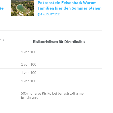
Pottenstein Felsenbad: Warum
ße
Familien hier den Sommer planen
4. AUGUST 2026
mit
Risikoerhöhung für Divertikulitis
1 von 100
1 von 100
1 von 100
1 von 100
50% höheres Risiko bei ballaststoffarmer
Ernährung