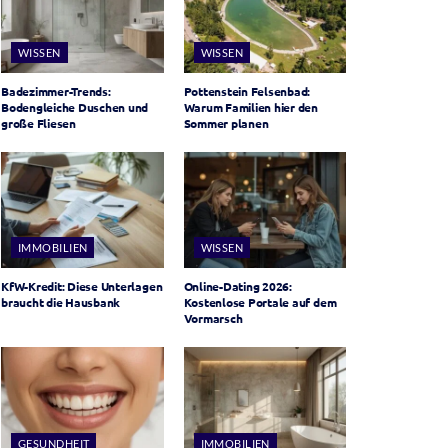
WISSEN
WISSEN
Badezimmer-Trends:
Pottenstein Felsenbad:
Bodengleiche Duschen und
Warum Familien hier den
große Fliesen
Sommer planen
IMMOBILIEN
WISSEN
KfW-Kredit: Diese Unterlagen
Online-Dating 2026:
braucht die Hausbank
Kostenlose Portale auf dem
Vormarsch
GESUNDHEIT
IMMOBILIEN