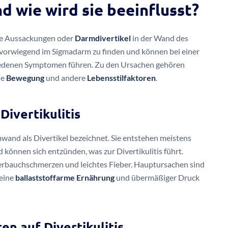
nd wie wird sie beeinflusst?
eine Aussackungen oder
Darmdivertikel
in der Wand des
vorwiegend im Sigmadarm zu finden und können bei einer
hiedenen Symptomen führen. Zu den Ursachen gehören
de
Bewegung
und andere
Lebensstilfaktoren
.
Divertikulitis
and als Divertikel bezeichnet. Sie entstehen meistens
önnen sich entzünden, was zur Divertikulitis führt.
rbauchschmerzen und leichtes Fieber. Hauptursachen sind
 eine
ballaststoffarme Ernährung
und übermäßiger Druck
en auf Divertikulitis