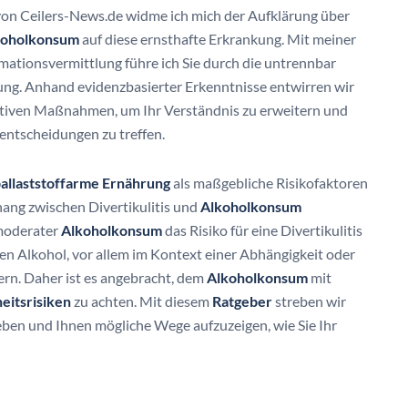
 von Ceilers-News.de widme ich mich der Aufklärung über
koholkonsum
auf diese ernsthafte Erkrankung. Mit meiner
mationsvermittlung führe ich Sie durch die untrennbar
g. Anhand evidenzbasierter Erkenntnisse entwirren wir
tiven Maßnahmen, um Ihr Verständnis zu erweitern und
sentscheidungen zu treffen.
allaststoffarme Ernährung
als maßgebliche Risikofaktoren
hang zwischen Divertikulitis und
Alkoholkonsum
moderater
Alkoholkonsum
das Risiko für eine Divertikulitis
en Alkohol, vor allem im Kontext einer Abhängigkeit oder
gern. Daher ist es angebracht, dem
Alkoholkonsum
mit
eitsrisiken
zu achten. Mit diesem
Ratgeber
streben wir
eben und Ihnen mögliche Wege aufzuzeigen, wie Sie Ihr