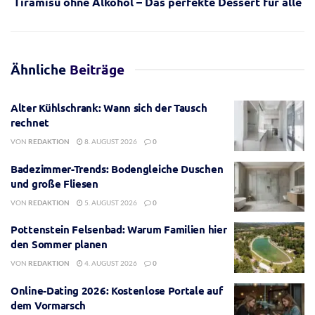
Tiramisu ohne Alkohol – Das perfekte Dessert für alle
Ähnliche
Beiträge
Alter Kühlschrank: Wann sich der Tausch
rechnet
VON
REDAKTION
8. AUGUST 2026
0
Badezimmer-Trends: Bodengleiche Duschen
und große Fliesen
VON
REDAKTION
5. AUGUST 2026
0
Pottenstein Felsenbad: Warum Familien hier
den Sommer planen
VON
REDAKTION
4. AUGUST 2026
0
Online-Dating 2026: Kostenlose Portale auf
dem Vormarsch