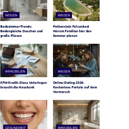
WISSEN
WISSEN
Badezimmer-Trends:
Pottenstein Felsenbad:
Bodengleiche Duschen und
Warum Familien hier den
große Fliesen
Sommer planen
IMMOBILIEN
WISSEN
KfW-Kredit: Diese Unterlagen
Online-Dating 2026:
braucht die Hausbank
Kostenlose Portale auf dem
Vormarsch
GESUNDHEIT
IMMOBILIEN