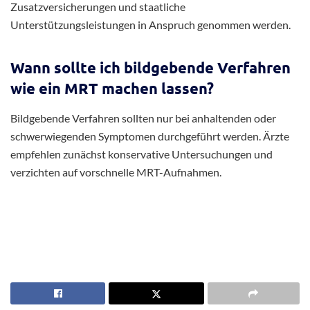
sich schrittweise bis zur vollständigen Arbeitsfähigkeit. Der
Prozess wird individuell mit Arzt, Arbeitgeber und Patient
abgestimmt.
Welche finanziellen Unterstützungen
gibt es?
Arbeitnehmer haben Anspruch auf Krankengeld, das in der
Regel 70% des Bruttogehalts beträgt. Zusätzlich können
Zusatzversicherungen und staatliche
Unterstützungsleistungen in Anspruch genommen werden.
Wann sollte ich bildgebende Verfahren
wie ein MRT machen lassen?
Bildgebende Verfahren sollten nur bei anhaltenden oder
schwerwiegenden Symptomen durchgeführt werden. Ärzte