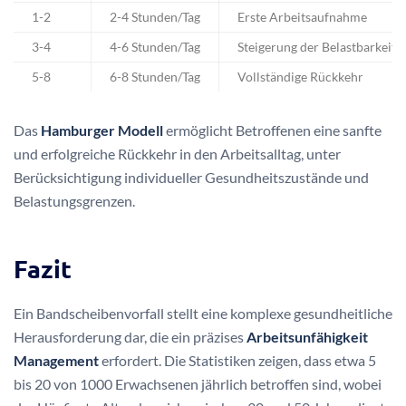
Zeitliche Planung der
Wiedereingliederung
Die Dauer der Wiedereingliederung variiert individuell,
typischerweise zwischen 4 und 8 Wochen. Wichtig ist eine
flexible Anpassung an die persönlichen Bedürfnisse und
gesundheitlichen Fortschritte.
Woche
Arbeitszeit
Ziel
1-2
2-4 Stunden/Tag
Erste Arbeitsaufnahme
3-4
4-6 Stunden/Tag
Steigerung der Belastbarkeit
5-8
6-8 Stunden/Tag
Vollständige Rückkehr
Das
Hamburger Modell
ermöglicht Betroffenen eine sanfte
und erfolgreiche Rückkehr in den Arbeitsalltag, unter
Berücksichtigung individueller Gesundheitszustände und