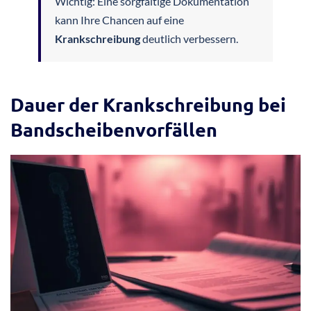
Dokumentation der Beschwerden
Führen Sie ein detailliertes Schmerztagebuch mit folgenden
Informationen:
– Datum und Uhrzeit der Beschwerden
– Schmerzintensität
– Auslösende Faktoren
– Bewegungseinschränkungen
Wichtig: Eine sorgfältige Dokumentation
kann Ihre Chancen auf eine
Krankschreibung
deutlich verbessern.
Dauer der Krankschreibung bei
Bandscheibenvorfällen