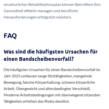
physiotherapeutische Übungen.
Für 2025 empfehlen Experten ein proaktives Vorgehen:
Dokumentieren Sie Ihre Beschwerden sorgfältig, informieren
Sie sich über Ihre Behandlungsoptionen und nutzen Sie bei
Bedarf das Recht auf eine Zweitmeinung. Ein individueller
und ganzheitlicher Ansatz ist entscheidend für eine
erfolgreiche Genesung und Rückkehr in den Arbeitsalltag.
Der
Bandscheibenvorfall Ratgeber
zeigt: Mit dem richtigen
Wissen, medizinischer Unterstützung und einem
strukturierten Rehabilitationsplan können Betroffene ihre
Gesundheit effektiv managen und berufliche
Herausforderungen erfolgreich meistern.
FAQ