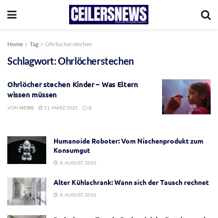
Home
Tag
Ohrlöcherstechen
Schlagwort:
Ohrlöcherstechen
Ohrlöcher stechen Kinder – Was Eltern
wissen müssen
VON
NEWS
11. MÄRZ 2025
0
Humanoide Roboter: Vom Nischenprodukt zum
Konsumgut
8. AUGUST 2026
Alter Kühlschrank: Wann sich der Tausch rechnet
8. AUGUST 2026