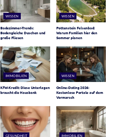
WISSEN
WISSEN
Badezimmer-Trends:
Pottenstein Felsenbad:
Bodengleiche Duschen und
Warum Familien hier den
große Fliesen
Sommer planen
IMMOBILIEN
WISSEN
KfW-Kredit: Diese Unterlagen
Online-Dating 2026:
braucht die Hausbank
Kostenlose Portale auf dem
Vormarsch
GESUNDHEIT
IMMOBILIEN