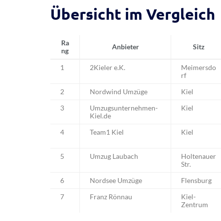
Übersicht im Vergleich
Ra
Anbieter
Sitz
ng
1
2Kieler e.K.
Meimersdo
rf
2
Nordwind Umzüge
Kiel
3
Umzugsunternehmen-
Kiel
Kiel.de
4
Team1 Kiel
Kiel
5
Umzug Laubach
Holtenauer
Str.
6
Nordsee Umzüge
Flensburg
7
Franz Rönnau
Kiel-
Zentrum