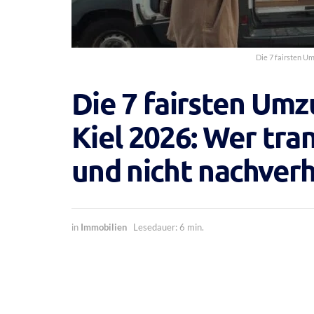
Die 7 fairsten U
Die 7 fairsten Um
Kiel 2026: Wer tra
und nicht nachver
in
Immobilien
Lesedauer: 6 min.