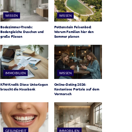
WISSEN
WISSEN
Badezimmer-Trends:
Pottenstein Felsenbad:
Bodengleiche Duschen und
Warum Familien hier den
große Fliesen
Sommer planen
IMMOBILIEN
WISSEN
KfW-Kredit: Diese Unterlagen
Online-Dating 2026:
braucht die Hausbank
Kostenlose Portale auf dem
Vormarsch
GESUNDHEIT
IMMOBILIEN