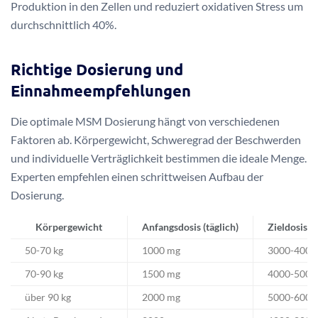
Produktion in den Zellen und reduziert oxidativen Stress um
durchschnittlich 40%.
Richtige Dosierung und
Einnahmeempfehlungen
Die optimale MSM Dosierung hängt von verschiedenen
Faktoren ab. Körpergewicht, Schweregrad der Beschwerden
und individuelle Verträglichkeit bestimmen die ideale Menge.
Experten empfehlen einen schrittweisen Aufbau der
Dosierung.
Körpergewicht
Anfangsdosis (täglich)
Zieldosis (t
50-70 kg
1000 mg
3000-4000
70-90 kg
1500 mg
4000-5000
über 90 kg
2000 mg
5000-6000