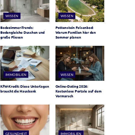
WISSEN
WISSEN
Badezimmer-Trends:
Pottenstein Felsenbad:
Bodengleiche Duschen und
Warum Familien hier den
große Fliesen
Sommer planen
IMMOBILIEN
WISSEN
KfW-Kredit: Diese Unterlagen
Online-Dating 2026:
braucht die Hausbank
Kostenlose Portale auf dem
Vormarsch
GESUNDHEIT
IMMOBILIEN