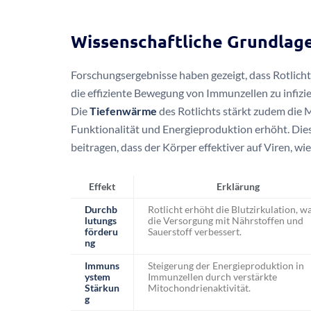
Wissenschaftliche Grundlag
Forschungsergebnisse haben gezeigt, dass Rotlicht 
die effiziente Bewegung von Immunzellen zu infizie
Die
Tiefenwärme
des Rotlichts stärkt zudem die 
Funktionalität und Energieproduktion erhöht. Die
beitragen, dass der Körper effektiver auf Viren, wi
Effekt
Erklärung
Durchb
Rotlicht erhöht die Blutzirkulation, w
lutungs
die Versorgung mit Nährstoffen und
förderu
Sauerstoff verbessert.
ng
Immuns
Steigerung der Energieproduktion in
ystem
Immunzellen durch verstärkte
Stärkun
Mitochondrienaktivität.
g