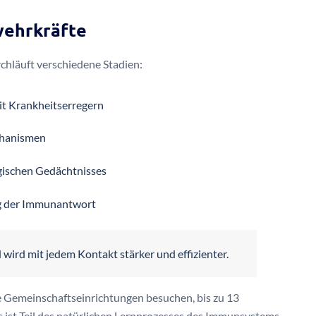
wehrkräfte
hläuft verschiedene Stadien:
t Krankheitserregern
chanismen
gischen Gedächtnisses
ng der Immunantwort
ird mit jedem Kontakt stärker und effizienter.
ie Gemeinschaftseinrichtungen besuchen, bis zu 13
ist Teil des natürlichen Lernprozesses des Immunsystems,