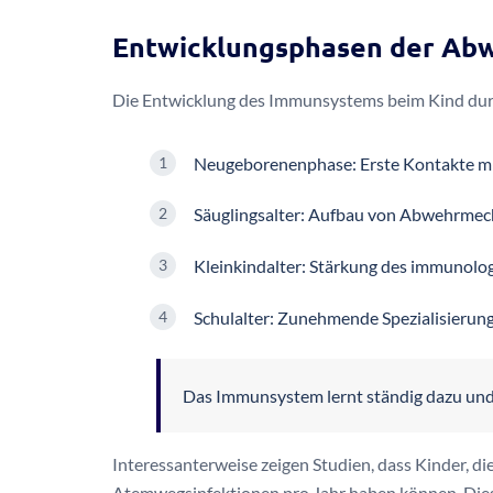
Entwicklungsphasen der Ab
Die Entwicklung des Immunsystems beim Kind durc
Neugeborenenphase: Erste Kontakte mi
Säuglingsalter: Aufbau von Abwehrme
Kleinkindalter: Stärkung des immunolo
Schulalter: Zunehmende Spezialisieru
Das Immunsystem lernt ständig dazu und w
Interessanterweise zeigen Studien, dass Kinder, d
Atemwegsinfektionen pro Jahr haben können. Dies 