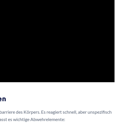
en
riere des Körpers. Es reagiert schnell, aber unspezifisch
mfasst es wichtige Abwehrelemente: