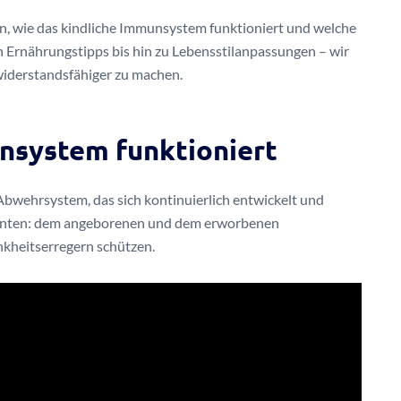
n, wie das kindliche Immunsystem funktioniert und welche
 Ernährungstipps bis hin zu Lebensstilanpassungen – wir
widerstandsfähiger zu machen.
nsystem funktioniert
bwehrsystem, das sich kontinuierlich entwickelt und
nenten: dem angeborenen und dem erworbenen
kheitserregern schützen.