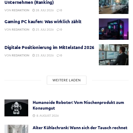
Unternehmen (Ranking)
VON
REDAKTION
28. JULI 2026
0
Gaming PC kaufen: Was wirklich zählt
VON
REDAKTION
25. JULI 2026
0
Digitale Positionierung im Mittelstand 2026
VON
REDAKTION
23. JULI 2026
0
WEITERE LADEN
Humanoide Roboter: Vom Nischenprodukt zum
Konsumgut
8. AUGUST 2026
Alter Kühlschrank: Wann sich der Tausch rechnet